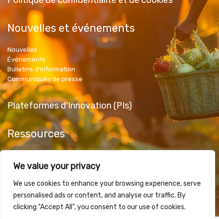
Politique de confidentialité et de cookies
Nouvelles et événements
Nouvelles
Événements
Bulletins d’information
Communiqués de presse
Plateformes d’Innovation (PIs)
Ressources
Produits publics
We value your privacy
Articles et documents
Matériels promotionnels
We use cookies to enhance your browsing experience, serve
personalised ads or content, and analyse our traffic. By
clicking "Accept All", you consent to our use of cookies.
Contactez nous