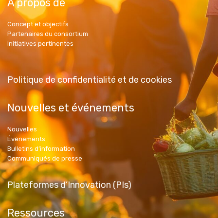
A propos de
Concept et objectifs
Partenaires du consortium
Initiatives pertinentes
Politique de confidentialité et de cookies
Nouvelles et événements
Nouvelles
Événements
Bulletins d’information
Communiqués de presse
Plateformes d’Innovation (PIs)
Ressources